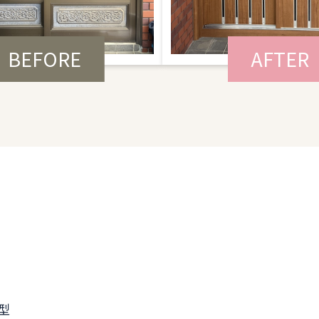
BEFORE
AFTER
型