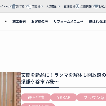
サイトへ
建てる
窓交換
内窓取付
玄関交換
採用情報
SAKU
施工事例
お客様の声
リフォームメニュー
選ばれる理
玄関を新品に！ランマを解体し開放感の
県鎌ケ谷市 A様～
鎌ヶ谷市
YKKAP
ブラウン系