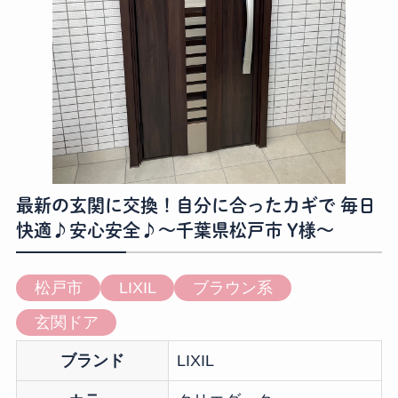
最新の玄関に交換！自分に合ったカギで 毎日
快適♪安心安全♪～千葉県松戸市 Y様～
松戸市
LIXIL
ブラウン系
玄関ドア
ブランド
LIXIL