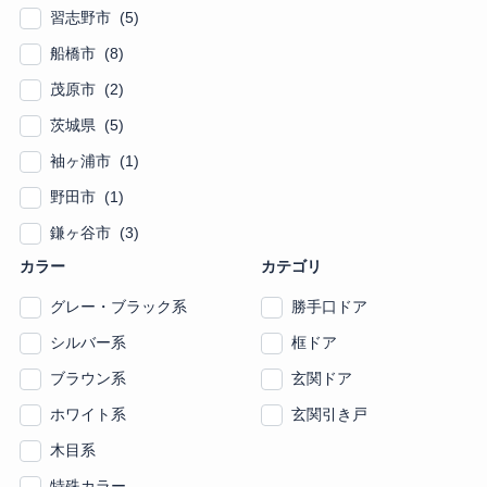
習志野市 (5)
船橋市 (8)
茂原市 (2)
茨城県 (5)
袖ヶ浦市 (1)
野田市 (1)
鎌ヶ谷市 (3)
カラー
カテゴリ
グレー・ブラック系
勝手口ドア
シルバー系
框ドア
ブラウン系
玄関ドア
ホワイト系
玄関引き戸
木目系
特殊カラー