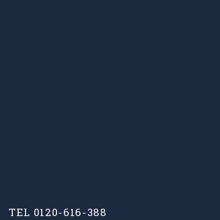
TEL 0120-616-388
営業時間
9：00～17：00/ 日･祝日を除く
建設業許可
千葉県知事(特28)第23514号
⼀級建築⼠事務所登録
千葉県知事 第1-1806-7810
宅地建物取引業者免許
千葉県知事(2)16205号
©
2025 さくら住建「e玄関職人」 All Rights Reserved.